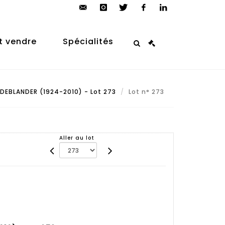
contact@arp-
instagram
twitter
facebook
linkedin
auction.com
t vendre
Spécialités
DEBLANDER (1924-2010) - Lot 273
Lot n° 273
Aller au lot