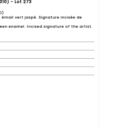
10) - Lot 273
0)
 émail vert jaspé. Signature incisée de
een enamel. Incised signature of the artist.