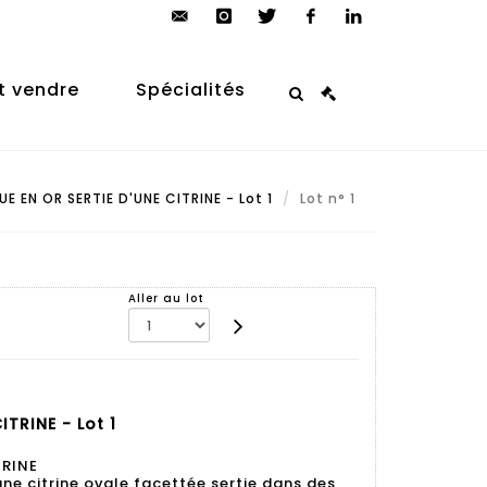
contact@arp-
instagram
twitter
facebook
linkedin
auction.com
t vendre
Spécialités
E EN OR SERTIE D'UNE CITRINE - Lot 1
Lot n° 1
Aller au lot
TRINE - Lot 1
TRINE
une citrine ovale facettée sertie dans des