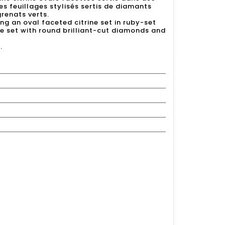
des feuillages stylisés sertis de diamants
grenats verts.
ing an oval faceted citrine set in ruby-set
age set with round brilliant-cut diamonds and
.