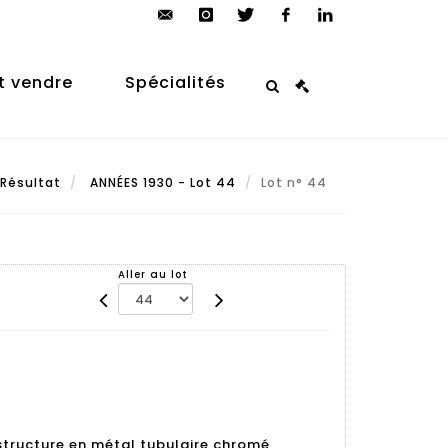
contact@arp-
instagram
twitter
facebook
linkedin
auction.com
t vendre
Spécialités
Résultat
ANNÉES 1930 - Lot 44
Lot n° 44
Aller au lot
structure en métal tubulaire chromé