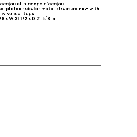
 acajou et placage d'acajou.
me-plated tubular metal structure now with
y veneer tops.
/8 x W 31 1/2 x D 21 5/8 in.