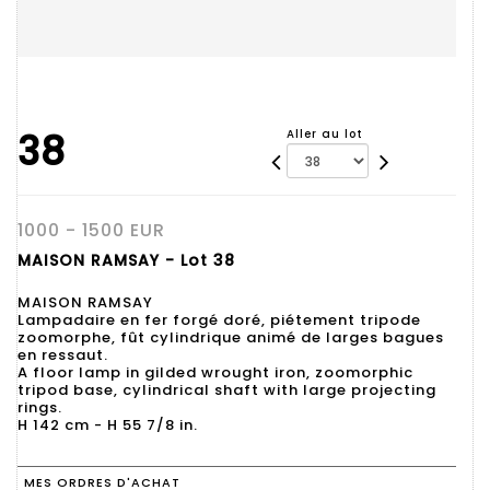
38
Aller au lot
1000 - 1500 EUR
MAISON RAMSAY - Lot 38
MAISON RAMSAY
Lampadaire en fer forgé doré, piétement tripode
zoomorphe, fût cylindrique animé de larges bagues
en ressaut.
A floor lamp in gilded wrought iron, zoomorphic
tripod base, cylindrical shaft with large projecting
rings.
H 142 cm - H 55 7/8 in.
MES ORDRES D'ACHAT