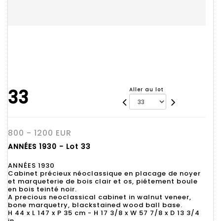
33
Aller au lot
800 - 1200 EUR
ANNÉES 1930 - Lot 33
ANNÉES 1930
Cabinet précieux néoclassique en placage de noyer
et marqueterie de bois clair et os, piétement boule
en bois teinté noir.
A precious neoclassical cabinet in walnut veneer,
bone marquetry, blackstained wood ball base.
H 44 x L 147 x P 35 cm - H 17 3/8 x W 57 7/8 x D 13 3/4
in.