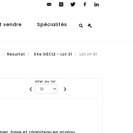
contact@arp-
instagram
twitter
facebook
linkedin
auction.com
t vendre
Spécialités
Résultat
XXe SIECLE - Lot 31
Lot n° 31
Aller au lot
ier, base et chapiteau en acajou.