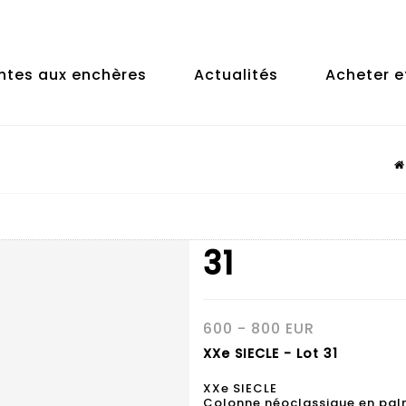
ntes aux enchères
Actualités
Acheter e
31
600 - 800 EUR
XXe SIECLE - Lot 31
XXe SIECLE
Colonne néoclassique en palm