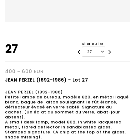
27
Aller au lot
400 - 600 EUR
JEAN PERZEL (1892-1986) - Lot 27
JEAN PERZEL (1892-1986)
Petite lampe de bureau, modèle 820, en métal laqué
blanc, bague de laiton soulignant le fût élancé,
déflecteur évasé en verre sablé. Signature du
cachet. (Un éclat au sommet du verre, abat-jour
absent).
A small desk lamp, model 802, in white lacquered
metal, flared deflector in sandblasted glass.
Stamped signature. (A chip at the top of the glass,
shade missing).