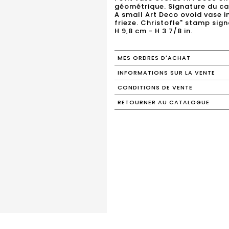
géométrique. Signature du cache
A small Art Deco ovoid vase 
frieze. Christofle" stamp sign
H 9,8 cm - H 3 7/8 in.
MES ORDRES D'ACHAT
INFORMATIONS SUR LA VENTE
CONDITIONS DE VENTE
RETOURNER AU CATALOGUE