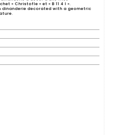
t « Christofle « et « B 11 4 I ».
in dinanderie decorated with a geometric
ature.