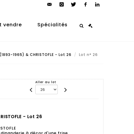
contact@arp-
instagram
twitter
facebook
linkedin
auction.com
t vendre
Spécialités
(1893-1965) & CHRISTOFLE - Lot 26
Lot n° 26
Aller au lot
RISTOFLE - Lot 26
ISTOFLE
 dinanderie à décor d'une frise