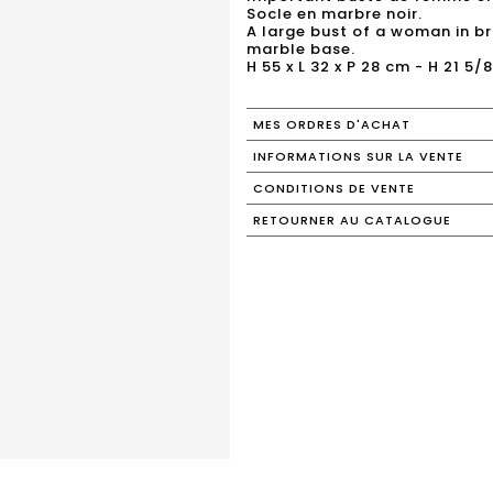
Socle en marbre noir.
A large bust of a woman in br
marble base.
H 55 x L 32 x P 28 cm - H 21 5/8 
MES ORDRES D'ACHAT
INFORMATIONS SUR LA VENTE
CONDITIONS DE VENTE
RETOURNER AU CATALOGUE