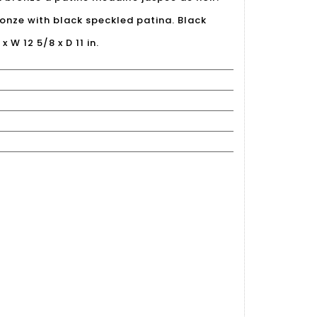
onze with black speckled patina. Black
x W 12 5/8 x D 11 in.