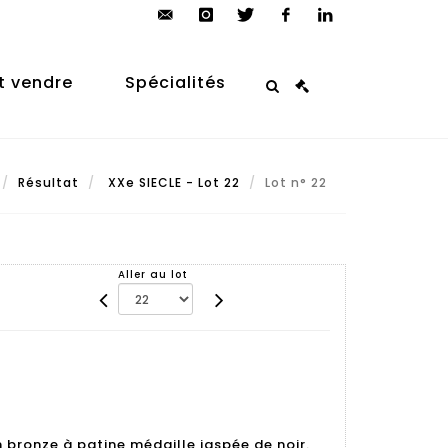
contact@arp-
instagram
twitter
facebook
linkedin
auction.com
t vendre
Spécialités
Résultat
XXe SIECLE - Lot 22
Lot n° 22
Aller au lot
bronze à patine médaille jaspée de noir.