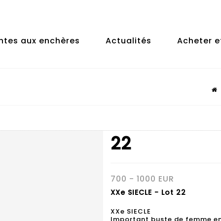
ntes aux enchères
Actualités
Acheter e
22
700 - 1000 EUR
XXe SIECLE - Lot 22
XXe SIECLE
Important buste de femme en 