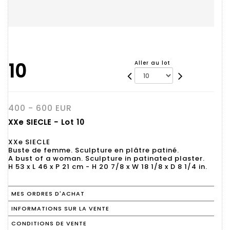
10
Aller au lot
400 - 600 EUR
XXe SIECLE - Lot 10
XXe SIECLE
Buste de femme. Sculpture en plâtre patiné.
A bust of a woman. Sculpture in patinated plaster.
H 53 x L 46 x P 21 cm - H 20 7/8 x W 18 1/8 x D 8 1/4 in.
MES ORDRES D'ACHAT
INFORMATIONS SUR LA VENTE
CONDITIONS DE VENTE