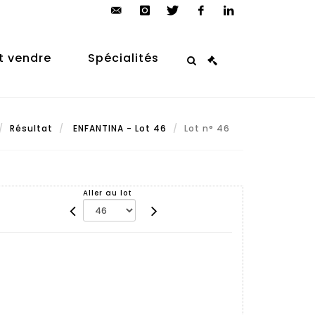
contact@arp-
instagram
twitter
facebook
linkedin
auction.com
t vendre
Spécialités
Résultat
ENFANTINA - Lot 46
Lot n° 46
Aller au lot