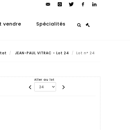
contact@arp-
instagram
twitter
facebook
linkedin
auction.com
t vendre
Spécialités
ltat
JEAN-PAUL VITRAC - Lot 24
Lot n° 24
Aller au lot