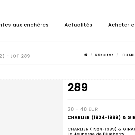
ntes aux enchères
Actualités
Acheter e
Résultat
CHARLI
2) - LOT 289
289
20 - 40 EUR
CHARLIER (1924-1989) & GI
CHARLIER (1924-1989) & GIRA
La Jeunesse de Blueberry