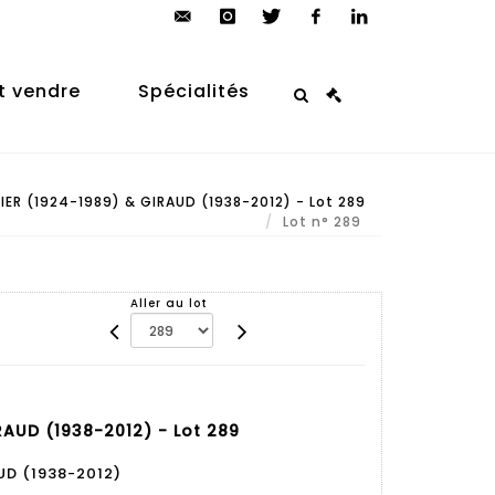
contact@arp-
instagram
twitter
facebook
linkedin
auction.com
t vendre
Spécialités
ER (1924-1989) & GIRAUD (1938-2012) - Lot 289
Lot n° 289
Aller au lot
RAUD (1938-2012) - Lot 289
UD (1938-2012)