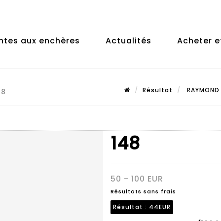
ntes aux enchères
Actualités
Acheter e
Résultat
RAYMOND M
48
148
50 - 100 EUR
Résultats sans frais
Résultat :
44EUR