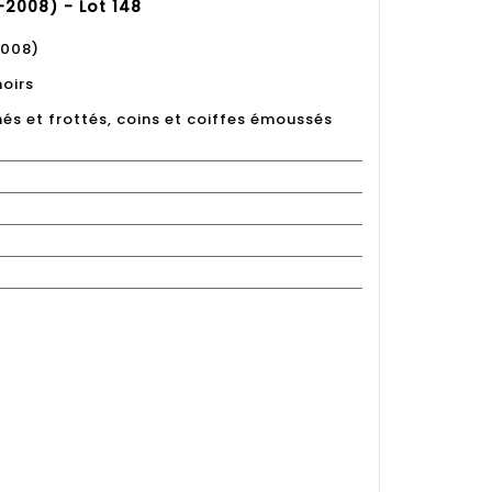
008) - Lot 148
008)
noirs
hés et frottés, coins et coiffes émoussés