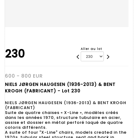
230
Aller au lot
600 - 800 EUR
NIELS JØRGEN HAUGESEN (1936-2013) & BENT
KROGH (FABRICANT) - Lot 230
NIELS JØRGEN HAUGESEN (1936-2013) & BENT KROGH
(FABRICANT)
Suite de quatre chaises « X-Line », modèles créés
dans les années 1970, structure tubulaire en acier,
assise et dossier en métal perforé laqué de quatre
coloris différents.
A suite of four "X-Line" chairs, models created in the
1970s, tubular steel structure, seat and back in