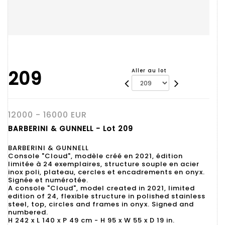
209
Aller au lot
12000 - 16000 EUR
BARBERINI & GUNNELL - Lot 209
BARBERINI & GUNNELL
Console "Cloud", modèle créé en 2021, édition
limitée à 24 exemplaires, structure souple en acier
inox poli, plateau, cercles et encadrements en onyx.
Signée et numérotée.
A console "Cloud", model created in 2021, limited
edition of 24, flexible structure in polished stainless
steel, top, circles and frames in onyx. Signed and
numbered.
H 242 x L 140 x P 49 cm - H 95 x W 55 x D 19 in.