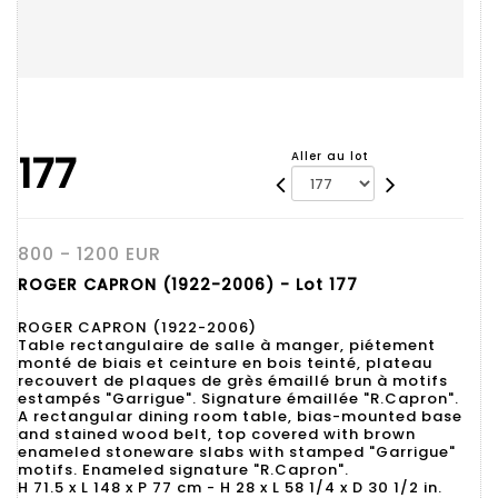
177
Aller au lot
800 - 1200 EUR
ROGER CAPRON (1922-2006) - Lot 177
ROGER CAPRON (1922-2006)
Table rectangulaire de salle à manger, piétement
monté de biais et ceinture en bois teinté, plateau
recouvert de plaques de grès émaillé brun à motifs
estampés "Garrigue". Signature émaillée "R.Capron".
A rectangular dining room table, bias-mounted base
and stained wood belt, top covered with brown
enameled stoneware slabs with stamped "Garrigue"
motifs. Enameled signature "R.Capron".
H 71.5 x L 148 x P 77 cm - H 28 x L 58 1/4 x D 30 1/2 in.