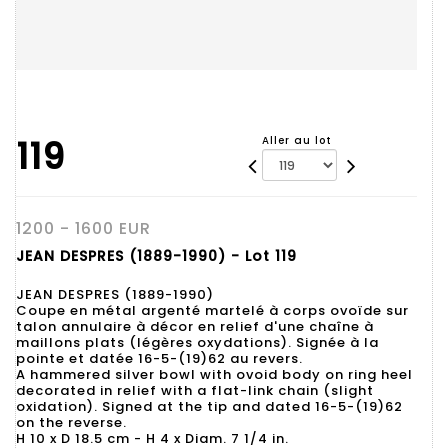
119
Aller au lot
1200 - 1600 EUR
JEAN DESPRES (1889-1990) - Lot 119
JEAN DESPRES (1889-1990)
Coupe en métal argenté martelé à corps ovoïde sur
talon annulaire à décor en relief d'une chaîne à
maillons plats (légères oxydations). Signée à la
pointe et datée 16-5-(19)62 au revers.
A hammered silver bowl with ovoid body on ring heel
decorated in relief with a flat-link chain (slight
oxidation). Signed at the tip and dated 16-5-(19)62
on the reverse.
H 10 x D 18.5 cm - H 4 x Diam. 7 1/4 in.