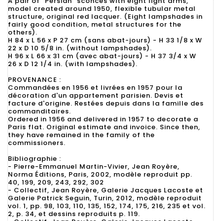
A pair of "Persian" sconces with eight light arms,
model created around 1950, flexible tubular metal
structure, original red lacquer. (Eight lampshades in
fairly good condition, metal structures for the
others).
H 84 x L 56 x P 27 cm (sans abat-jours) - H 33 1/8 x W
22 x D 10 5/8 in. (without lampshades).
H 96 x L 66 x 31 cm (avec abat-jours) - H 37 3/4 x W
26 x D 12 1/4 in. (with lampshades).
PROVENANCE :
Commandées en 1956 et livrées en 1957 pour la
décoration d'un appartement parisien. Devis et
facture d'origine. Restées depuis dans la famille des
commanditaires.
Ordered in 1956 and delivered in 1957 to decorate a
Paris flat. Original estimate and invoice. Since then,
they have remained in the family of the
commissioners.
Bibliographie :
- Pierre-Emmanuel Martin-Vivier, Jean Royère,
Norma Éditions, Paris, 2002, modèle reproduit pp.
40, 199, 209, 243, 292, 302
- Collectif, Jean Royère, Galerie Jacques Lacoste et
Galerie Patrick Seguin, Turin, 2012, modèle reproduit
vol. 1, pp. 98, 103, 110, 135, 152, 174, 175, 216, 235 et vol.
2, p. 34, et dessins reproduits p. 119.