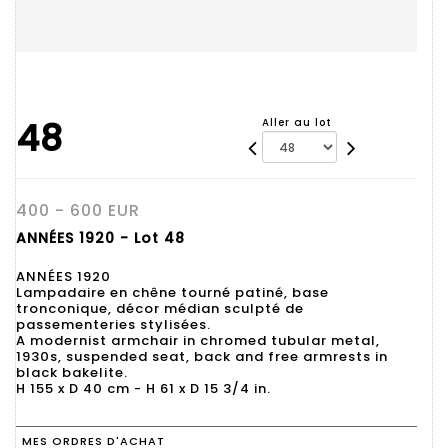
48
Aller au lot
400 - 600 EUR
ANNÉES 1920 - Lot 48
ANNÉES 1920
Lampadaire en chêne tourné patiné, base
tronconique, décor médian sculpté de
passementeries stylisées.
A modernist armchair in chromed tubular metal,
1930s, suspended seat, back and free armrests in
black bakelite.
H 155 x D 40 cm - H 61 x D 15 3/4 in.
MES ORDRES D'ACHAT