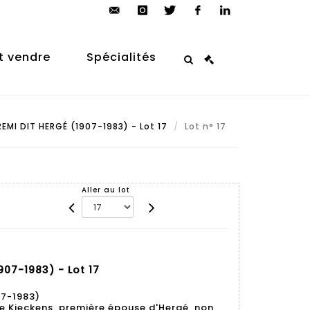
contact@arp-
instagram
twitter
facebook
linkedin
auction.com
t vendre
Spécialités
MI DIT HERGÉ (1907-1983) - Lot 17
Lot n° 17
Aller au lot
07-1983) - Lot 17
7-1983)
e Kieckens, première épouse d'Hergé, non