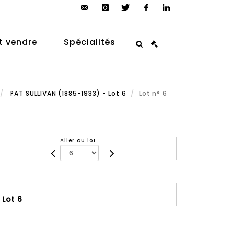
contact@arp-
instagram
twitter
facebook
linkedin
auction.com
t vendre
Spécialités
PAT SULLIVAN (1885-1933) - Lot 6
Lot n° 6
Aller au lot
 Lot 6