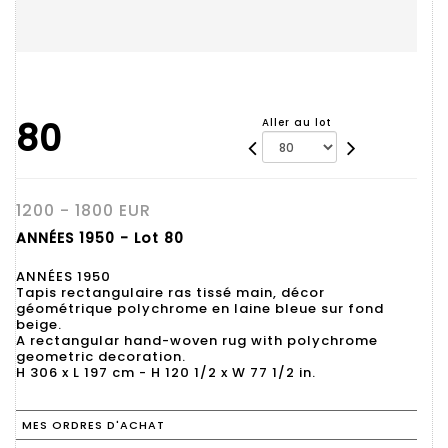
80
Aller au lot
1200 - 1800 EUR
ANNÉES 1950 - Lot 80
ANNÉES 1950
Tapis rectangulaire ras tissé main, décor
géométrique polychrome en laine bleue sur fond
beige.
A rectangular hand-woven rug with polychrome
geometric decoration.
H 306 x L 197 cm - H 120 1/2 x W 77 1/2 in.
MES ORDRES D'ACHAT