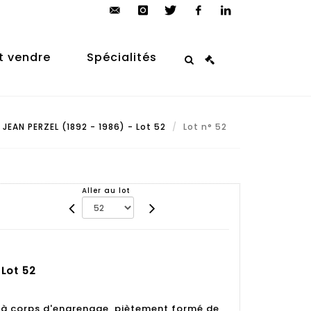
contact@arp-
instagram
twitter
facebook
linkedin
auction.com
t vendre
Spécialités
JEAN PERZEL (1892 - 1986) - Lot 52
Lot n° 52
Aller au lot
 Lot 52
 à corps d'engrenage, piètement formé de