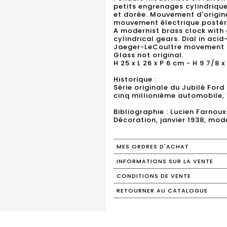
petits engrenages cylindrique
et dorée. Mouvement d'origi
mouvement électrique postérie
A modernist brass clock with
cylindrical gears. Dial in aci
Jaeger-LeCoultre movement r
Glass not original.
H 25 x L 26 x P 6 cm - H 9 7/8 x
Historique :
Série originale du Jubilé Ford
cinq millionième automobile, 
Bibliographie : Lucien Farnoux
MES ORDRES D'ACHAT
INFORMATIONS SUR LA VENTE
CONDITIONS DE VENTE
RETOURNER AU CATALOGUE