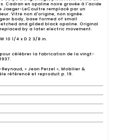
s. Cadran en opaline noire gravée à l'acide
ne Jaeger-LeCoultre remplacé par un
ur. Vitre non d'origine, non signée.
 gear body, base formed of small
d-etched and gilded black opaline. Original
eplaced by a later electric movement.
 W 10 1/4 x D 2 3/8 in.
 pour célébrer la fabrication de la vingt-
1937.
-Reynaud, « Jean Perzel », Mobilier &