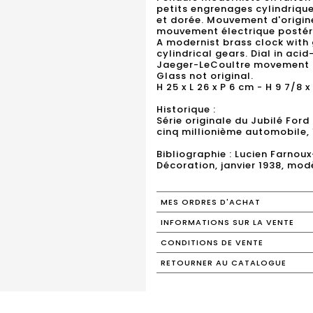
petits engrenages cylindrique
et dorée. Mouvement d'origi
mouvement électrique postérie
A modernist brass clock with
cylindrical gears. Dial in aci
Jaeger-LeCoultre movement r
Glass not original.
H 25 x L 26 x P 6 cm - H 9 7/8 x
Historique :
Série originale du Jubilé Ford
cinq millionième automobile, 
Bibliographie : Lucien Farnoux
MES ORDRES D'ACHAT
INFORMATIONS SUR LA VENTE
CONDITIONS DE VENTE
RETOURNER AU CATALOGUE