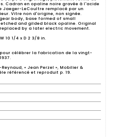
s. Cadran en opaline noire gravée à l'acide
ne Jaeger-LeCoultre remplacé par un
ur. Vitre non d'origine, non signée.
 gear body, base formed of small
d-etched and gilded black opaline. Original
eplaced by a later electric movement.
 W 10 1/4 x D 2 3/8 in.
 pour célébrer la fabrication de la vingt-
1937.
-Reynaud, « Jean Perzel », Mobilier &