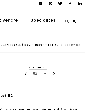
contact@arp-
instagram
twitter
facebook
linkedin
auction.com
t vendre
Spécialités
JEAN PERZEL (1892 - 1986) - Lot 52
Lot n° 52
Aller au lot
 Lot 52
 à corps d'engrenage, piètement formé de