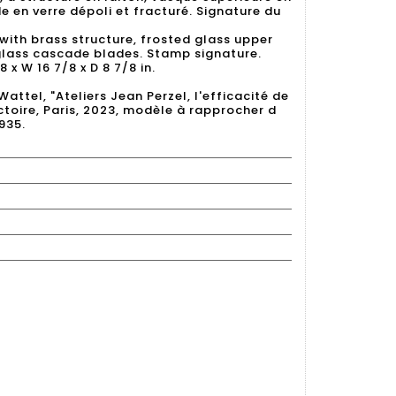
e en verre dépoli et fracturé. Signature du
with brass structure, frosted glass upper
glass cascade blades. Stamp signature.
8 x W 16 7/8 x D 8 7/8 in.
attel, "Ateliers Jean Perzel, l'efficacité de
ictoire, Paris, 2023, modèle à rapprocher d
1935.