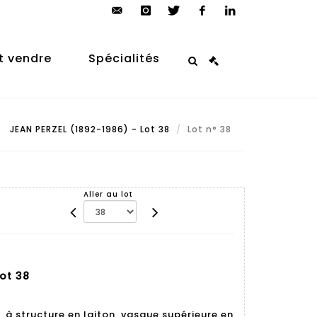
contact@arp-
instagram
twitter
facebook
linkedin
auction.com
t vendre
Spécialités
JEAN PERZEL (1892-1986) - Lot 38
Lot n° 38
Aller au lot
Lot 38
 à structure en laiton, vasque supérieure en