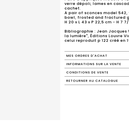
verre dépoli, lames en cascad
cachet.
A pair of sconces model 542, 
bowl, frosted and fractured 
H 20 x L 43 x P 22,5 cm - H 7 7/
Bibliographie : Jean Jacques W
la lumière", Éditions Louvre V
celui reproduit p 122 créé en 
MES ORDRES D'ACHAT
INFORMATIONS SUR LA VENTE
CONDITIONS DE VENTE
RETOURNER AU CATALOGUE