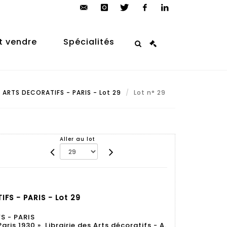
contact@arp-
instagram
twitter
facebook
linkedin
auction.com
t vendre
Spécialités
S ARTS DECORATIFS - PARIS - Lot 29
Lot n° 29
Aller au lot
IFS - PARIS - Lot 29
S - PARIS
 Paris 1930 ». Librairie des Arts décoratifs - A.