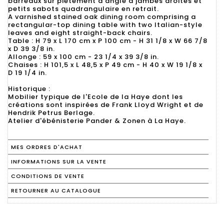
barreaux sur piètement d'angle à jambes droites et
petits sabots quadrangulaire en retrait.
A varnished stained oak dining room comprising a
rectangular-top dining table with two Italian-style
leaves and eight straight-back chairs.
Table : H 79 x L 170 cm x P 100 cm - H 31 1/8 x W 66 7/8
x D 39 3/8 in.
Allonge : 59 x 100 cm - 23 1/4 x 39 3/8 in.
Chaises : H 101,5 x L 48,5 x P 49 cm - H 40 x W 19 1/8 x
D 19 1/4 in.
Historique :
Mobilier typique de l'Ecole de la Haye dont les
créations sont inspirées de Frank Lloyd Wright et de
Hendrik Petrus Berlage.
Atelier d'ébénisterie Pander & Zonen à La Haye.
MES ORDRES D'ACHAT
INFORMATIONS SUR LA VENTE
CONDITIONS DE VENTE
RETOURNER AU CATALOGUE