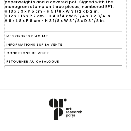
paperweights and a covered pot. Signed with the
monogram stamp on three pieces, numbered EPT.
H 13 x L 9 x P 5 cm - H 5 1/8 x W 3 1/2 x D 2 in.
H 12 x L 16 x P 7 cm - H 4 3/4 x W 6 1/4 x D 2 3/4 in.
MES ORDRES D'ACHAT
INFORMATIONS SUR LA VENTE
CONDITIONS DE VENTE
RETOURNER AU CATALOGUE