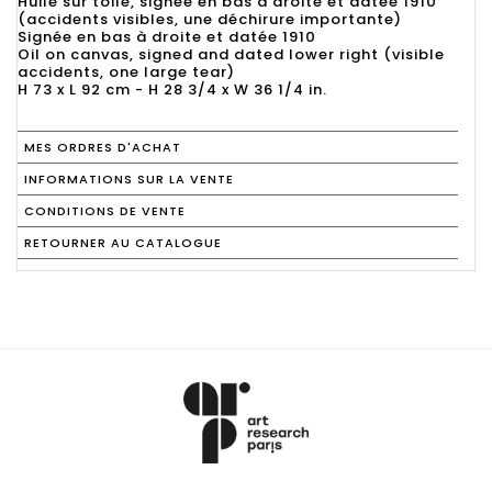
Huile sur toile, signée en bas à droite et datée 1910
(accidents visibles, une déchirure importante)
Signée en bas à droite et datée 1910
Oil on canvas, signed and dated lower right (visible
accidents, one large tear)
H 73 x L 92 cm - H 28 3/4 x W 36 1/4 in.
MES ORDRES D'ACHAT
INFORMATIONS SUR LA VENTE
CONDITIONS DE VENTE
RETOURNER AU CATALOGUE