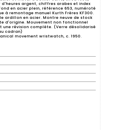
 d'heures argent, chiffres arabes et index
Fond en acier plein, référence 653, numéroté
e à remontage manuel Kurth Frères KF300.
le ardillon en acier. Montre neuve de stock
e d'origine. Mouvement non fonctionnel
nt une révision complète. (Verre désolidarisé
au cadran)
anical movement wristwatch, c. 1950.