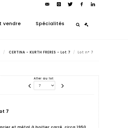
contact@arp-
instagram
twitter
facebook
linkedin
auction.com
t vendre
Spécialités
t
CERTINA - KURTH FRERES - Lot 7
Lot n° 7
Aller au lot
ot 7
ier et métal à boitier carré, circa 1950,