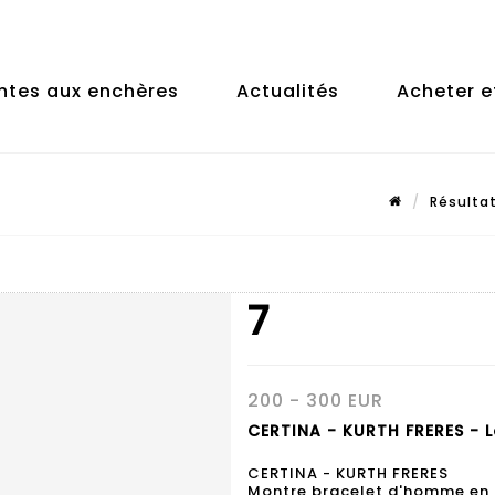
ntes aux enchères
Actualités
Acheter e
Résulta
7
200 - 300 EUR
CERTINA - KURTH FRERES - L
CERTINA - KURTH FRERES
Montre bracelet d'homme en ac