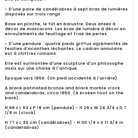
- D'une paire de candélabres à sept bras de lumières
disposés sur trois rangs.
Base en plinthe, le fût en balustre. Deux anses à
décor de mascarons. Les bras de lumière à décor en
enroulements de feuillage et frise de perles.
- D'une pendule : quatre pieds griffus agrémentés de
feuilles d'acanthes léchantes. Le cadran annulaire
est à chiffres romains.
Elle est surmontée d'une sculpture d'un philosophe
assis sur une chaise à l'antique.
Époque vers 1850. (Un pied accidenté à l'arrière).
A black patinated bronze and black marble clock
and candelabras, circa 1850. (A broken foot on the
back).
H 66 x L 63 x P 18 cm (pendule) - H 26 x W 24 3/4 x D 7
1/8 in (clock).
H 77 x L 30 cm (candélabres) - H 30 1/4 x X 11 3/4 in
(candelabras).