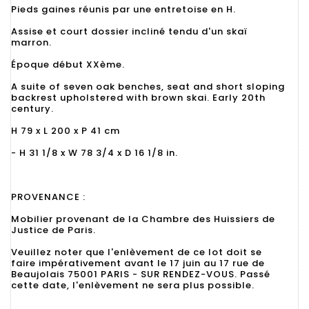
Pieds gaines réunis par une entretoise en H.
Assise et court dossier incliné tendu d'un skaï
marron.
Époque début XXème.
A suite of seven oak benches, seat and short sloping
backrest upholstered with brown skai. Early 20th
century.
H 79 x L 200 x P 41 cm
- H 31 1/8 x W 78 3/4 x D 16 1/8 in.
PROVENANCE :
Mobilier provenant de la Chambre des Huissiers de
Justice de Paris.
Veuillez noter que l'enlèvement de ce lot doit se
faire impérativement avant le 17 juin au 17 rue de
Beaujolais 75001 PARIS - SUR RENDEZ-VOUS. Passé
cette date, l'enlèvement ne sera plus possible.