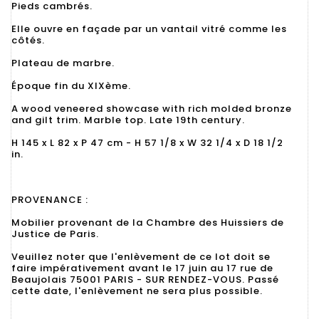
Pieds cambrés.
Elle ouvre en façade par un vantail vitré comme les
côtés.
Plateau de marbre.
Époque fin du XIXème.
A wood veneered showcase with rich molded bronze
and gilt trim. Marble top. Late 19th century.
H 145 x L 82 x P 47 cm - H 57 1/8 x W 32 1/4 x D 18 1/2
in.
PROVENANCE :
Mobilier provenant de la Chambre des Huissiers de
Justice de Paris.
Veuillez noter que l'enlèvement de ce lot doit se
faire impérativement avant le 17 juin au 17 rue de
Beaujolais 75001 PARIS - SUR RENDEZ-VOUS. Passé
cette date, l'enlèvement ne sera plus possible.