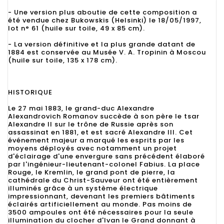
- Une version plus aboutie de cette composition a
été vendue chez Bukowskis (Helsinki) le 18/05/1997,
lot n° 61 (huile sur toile, 49 x 85 cm).
- La version définitive et la plus grande datant de
1884 est conservée au Musée V. A. Tropinin à Moscou
(huile sur toile, 135 x 178 cm).
HISTORIQUE
Le 27 mai 1883, le grand-duc Alexandre
Alexandrovich Romanov succède à son père le tsar
Alexandre II sur le trône de Russie après son
assassinat en 1881, et est sacré Alexandre III. Cet
événement majeur a marqué les esprits par les
moyens déployés avec notamment un projet
d'éclairage d'une envergure sans précédent élaboré
par l'ingénieur-lieutenant-colonel Fabius. La place
Rouge, le Kremlin, le grand pont de pierre, la
cathédrale du Christ-Sauveur ont été entièrement
illuminés grâce à un système électrique
impressionnant, devenant les premiers bâtiments
éclairés artificiellement au monde. Pas moins de
3500 ampoules ont été nécessaires pour la seule
illumination du clocher d'Ivan le Grand donnant à