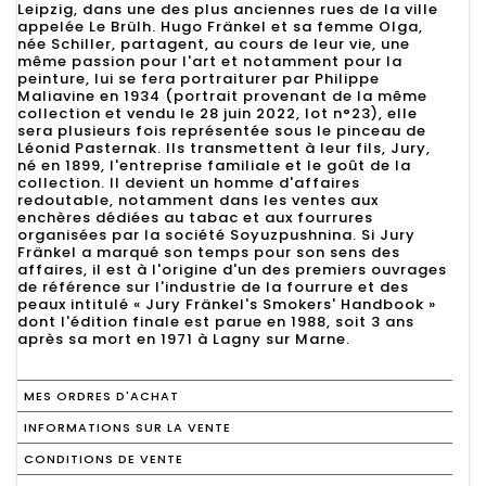
Leipzig, dans une des plus anciennes rues de la ville
appelée Le Brülh. Hugo Fränkel et sa femme Olga,
née Schiller, partagent, au cours de leur vie, une
même passion pour l'art et notamment pour la
peinture, lui se fera portraiturer par Philippe
Maliavine en 1934 (portrait provenant de la même
collection et vendu le 28 juin 2022, lot n°23), elle
sera plusieurs fois représentée sous le pinceau de
Léonid Pasternak. Ils transmettent à leur fils, Jury,
né en 1899, l'entreprise familiale et le goût de la
collection. Il devient un homme d'affaires
redoutable, notamment dans les ventes aux
enchères dédiées au tabac et aux fourrures
organisées par la société Soyuzpushnina. Si Jury
Fränkel a marqué son temps pour son sens des
affaires, il est à l'origine d'un des premiers ouvrages
de référence sur l'industrie de la fourrure et des
peaux intitulé « Jury Fränkel's Smokers' Handbook »
dont l'édition finale est parue en 1988, soit 3 ans
après sa mort en 1971 à Lagny sur Marne.
MES ORDRES D'ACHAT
INFORMATIONS SUR LA VENTE
CONDITIONS DE VENTE