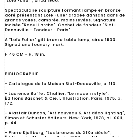
"Loïe Fuller", circa 1900.
Spectaculaire sculpture formant lampe en bronze
doré présentant Loïe Fuller drapée dansant dans de
grands voiles, cambrée, mains levées. Signature
incisée "Raoul Larche". Cachet de fondeur "Siot-
Decauville - Fondeur - Paris".
A "Loïe Fuller" gilt bronze table lamp, circa 1900.
Signed and foundry mark.
H 46 CM - H. 18 in.
BIBLIOGRAPHIE
- Catalogue de la Maison Siot-Decauville, p. 110.
- Laurence Buffet Challier, "Le modern style",
Éditions Baschet & Cie, L'Illustration, Paris, 1975, p.
172.
- Alastair Duncan, "Art nouveau & Art déco lighting",
Simon et Schuster éditeurs, New-York, 1978, pl. XXII,
p. 44.
- Pierre Kjellberg, "Les bronzes du XIXe siècle",