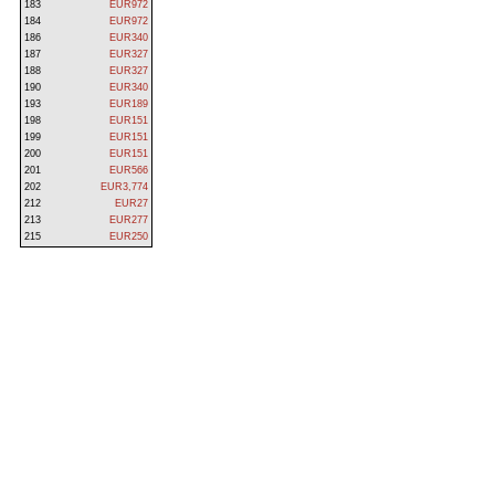
183
EUR972
184
EUR972
186
EUR340
187
EUR327
188
EUR327
190
EUR340
193
EUR189
198
EUR151
199
EUR151
200
EUR151
201
EUR566
202
EUR3,774
212
EUR27
213
EUR277
215
EUR250