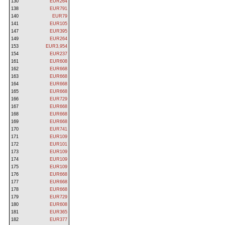
130
EUR264
138
EUR791
140
EUR79
141
EUR105
147
EUR395
149
EUR264
153
EUR3,954
154
EUR237
161
EUR608
162
EUR668
163
EUR668
164
EUR668
165
EUR668
166
EUR729
167
EUR668
168
EUR668
169
EUR668
170
EUR741
171
EUR109
172
EUR101
173
EUR109
174
EUR109
175
EUR109
176
EUR668
177
EUR668
178
EUR668
179
EUR729
180
EUR608
181
EUR365
182
EUR377