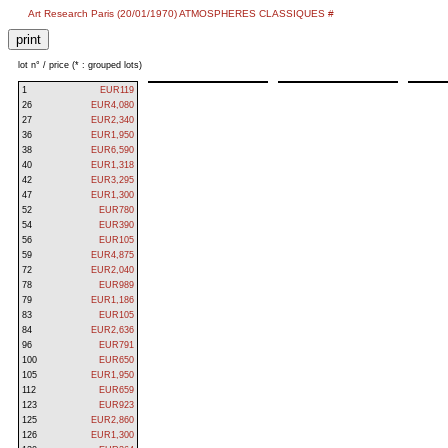
Art Research Paris (20/01/1970) ATMOSPHERES CLASSIQUES #
lot n° / price (* : grouped lots)
1
EUR119
26
EUR4,080
27
EUR2,340
36
EUR1,950
38
EUR6,590
40
EUR1,318
42
EUR3,295
47
EUR1,300
52
EUR780
54
EUR390
56
EUR105
59
EUR4,875
72
EUR2,040
78
EUR989
79
EUR1,186
83
EUR105
84
EUR2,636
96
EUR791
100
EUR650
105
EUR1,950
112
EUR659
123
EUR923
125
EUR2,860
126
EUR1,300