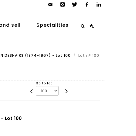
contact@arp-
instagram
twitter
facebook
linkedin
auction.com
and sell
Specialities
N DESHAIRS (1874-1967) - Lot 100
Lot n° 100
Go to lot
- Lot 100