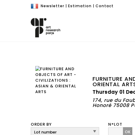
Newsletter
|
Estimation
|
Contact
FURNITURE AND
ORIENTAL ART
Thursday 01 De
174, rue du Fau
Honoré 75008 P
ORDER BY
N°LOT
OK