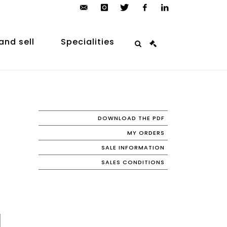
contact@arp-
instagram
twitter
facebook
linkedin
auction.com
and sell
Specialities
DOWNLOAD THE PDF
MY ORDERS
SALE INFORMATION
SALES CONDITIONS