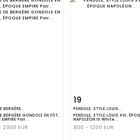
19
m detail
Zoom
Item detail
Zoo
E BERGÈRE...
PENDULE, STYLE LOUIS...
DE BERGÈRE GONDOLE EN FÛT,
PENDULE, STYLE LOUIS XVI, ÉPO
EMPIRE Pair...
NAPOLÉON III White...
- 2000 EUR
800 - 1200 EUR