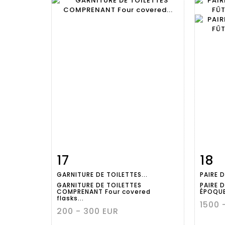
17
18
Item detail
Zoom
Ite
GARNITURE DE TOILETTES...
PAIRE D
GARNITURE DE TOILETTES
PAIRE 
COMPRENANT Four covered
ÉPOQUE 
flasks...
1500 
200 - 300 EUR