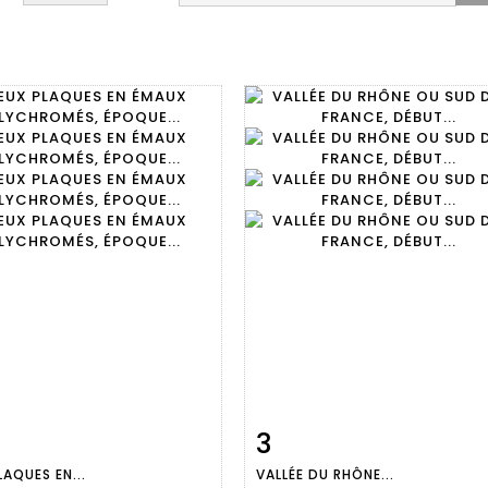
3
m detail
Zoom
Item detail
Zoo
LAQUES EN...
VALLÉE DU RHÔNE...