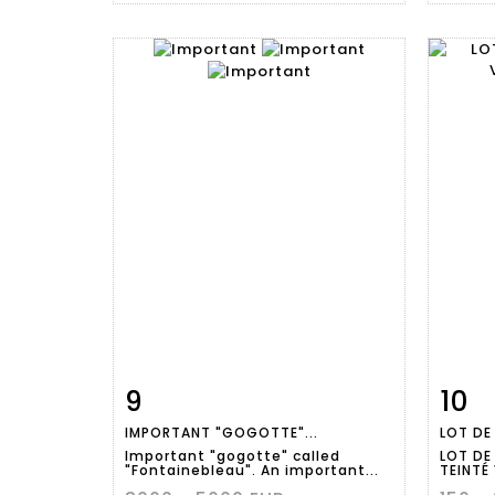
9
10
Item detail
Zoom
Ite
IMPORTANT "GOGOTTE"...
LOT DE
Important "gogotte" called
LOT DE
"Fontainebleau". An important...
TEINTÉ 