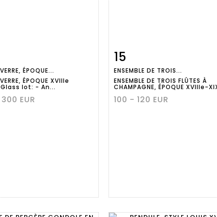
15
m detail
Zoom
Item detail
Zoo
VERRE, ÉPOQUE...
ENSEMBLE DE TROIS...
 VERRE, ÉPOQUE XVIIIe
ENSEMBLE DE TROIS FLÛTES À
 Glass lot: - An...
CHAMPAGNE, ÉPOQUE XVIIIe-XIX
 300 EUR
100 - 120 EUR