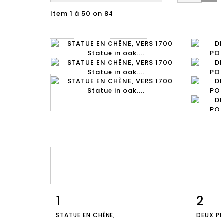
Item 1 à 50 on 84
1
2
Item detail
Zoom
Ite
STATUE EN CHÊNE,...
DEUX P