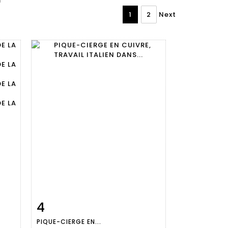
1
2
Next
4
m
Item detail
Zoom
PIQUE-CIERGE EN...