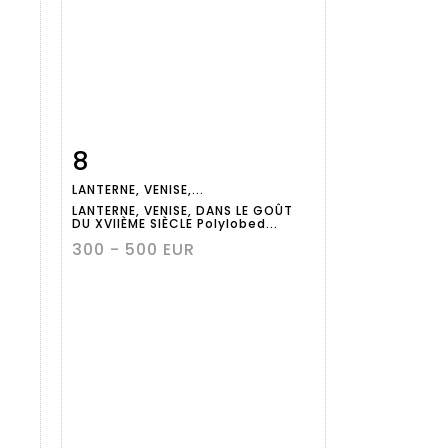
8
m
Item detail
Zoom
LANTERNE, VENISE,...
LANTERNE, VENISE, DANS LE GOÛT
DU XVIIÈME SIÈCLE Polylobed...
300 - 500 EUR