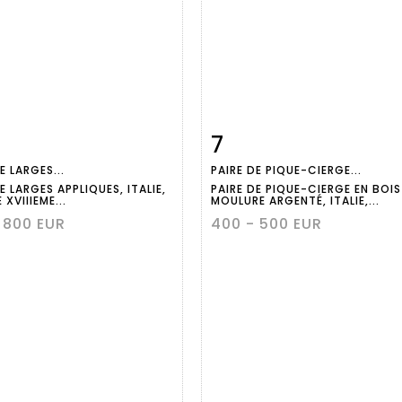
7
m detail
Zoom
Item detail
Zoo
E LARGES...
PAIRE DE PIQUE-CIERGE...
E LARGES APPLIQUES, ITALIE,
PAIRE DE PIQUE-CIERGE EN BOIS
XVIIIEME...
MOULURE ARGENTÉ, ITALIE,...
 800 EUR
400 - 500 EUR