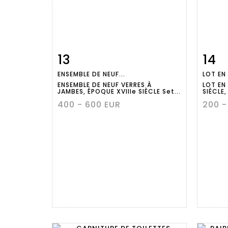
13
14
Item detail
Zoom
Ite
ENSEMBLE DE NEUF...
LOT EN 
ENSEMBLE DE NEUF VERRES À
LOT EN
JAMBES, ÉPOQUE XVIIIe SIÈCLE Set...
SIÈCLE,
400 - 600 EUR
200 -