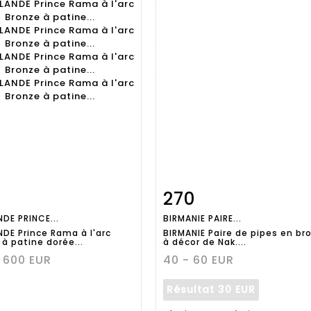
270
Fiche
Zoom
Fiche
Zoo
DE PRINCE...
BIRMANIE PAIRE...
aillée
détaillée
NDE Prince Rama à l'arc
BIRMANIE Paire de pipes en br
à patine dorée...
à décor de Nak....
 600 EUR
40 - 60 EUR
Résultat
30 EUR