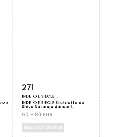
271
m
Fiche
Zoom
INDE XXE SIECLE...
détaillée
onze
INDE XXE SIECLE Statuette de
Shiva Nataraja dansant,...
60 - 80 EUR
Résultat
50 EUR