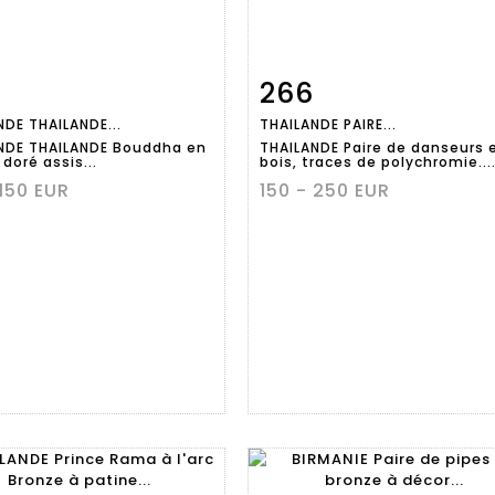
266
Fiche
Zoom
Fiche
Zoo
NDE THAILANDE...
THAILANDE PAIRE...
aillée
détaillée
NDE THAILANDE Bouddha en
THAILANDE Paire de danseurs 
doré assis...
bois, traces de polychromie...
 150 EUR
150 - 250 EUR