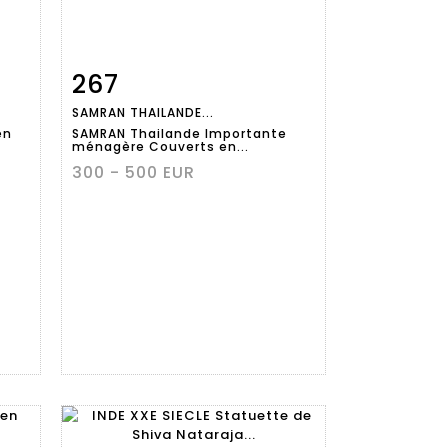
267
m
Fiche
Zoom
SAMRAN THAILANDE...
détaillée
en
SAMRAN Thailande Importante
.
ménagère Couverts en...
300 - 500 EUR