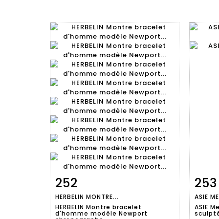
252
253
Fiche
Zoom
HERBELIN MONTRE...
ASIE M
détaillée
dét
HERBELIN Montre bracelet
ASIE M
d'homme modèle Newport
sculpt