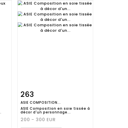
263
m
Fiche
Zoom
ASIE COMPOSITION...
détaillée
ASIE Composition en soie tissée à
.
décor d'un personnage...
200 - 300 EUR