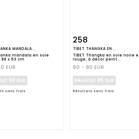
258
Fiche
Zoom
Fiche
Zoo
TANKA MANDALA...
TIBET THANGKA EN...
aillée
détaillée
Tanka mandala en soie
TIBET Thangka en soie noire e
. 88 x 53 cm
rouge, à décor peint...
80 EUR
60 - 80 EUR
ltat
80 EUR
Résultat
85 EUR
ts sans frais
Résultats sans frais