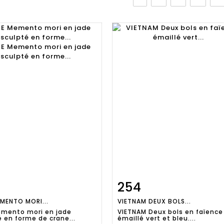
254
Fiche
Zoom
Fiche
Zoo
EMENTO MORI...
VIETNAM DEUX BOLS...
aillée
détaillée
emento mori en jade
VIETNAM Deux bols en faïence
é en forme de crane...
émaillé vert et bleu....