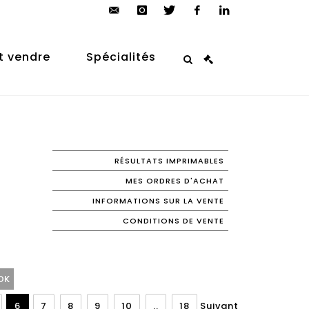
contact@arp-
instagram
twitter
facebook
linkedin
auction.com
t vendre
Spécialités
RÉSULTATS IMPRIMABLES
MES ORDRES D'ACHAT
INFORMATIONS SUR LA VENTE
CONDITIONS DE VENTE
6
7
8
9
10
..
18
Suivant