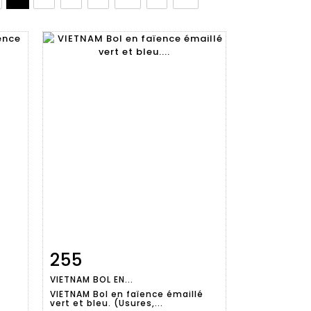
255
m
Fiche
Zoom
VIETNAM BOL EN...
détaillée
VIETNAM Bol en faïence émaillé
vert et bleu. (Usures,...