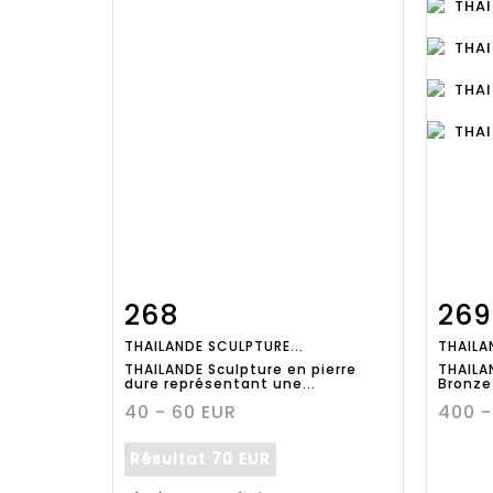
268
269
Fiche
Zoom
THAILANDE SCULPTURE...
THAILAN
détaillée
dét
THAILANDE Sculpture en pierre
THAILA
dure représentant une...
Bronze 
40 - 60 EUR
400 -
Résultat
70 EUR