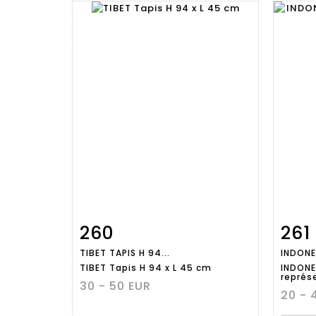
260
261
Fiche
Zoom
TIBET TAPIS H 94...
INDONE
détaillée
dét
TIBET Tapis H 94 x L 45 cm
INDONES
représ
30 - 50 EUR
20 - 