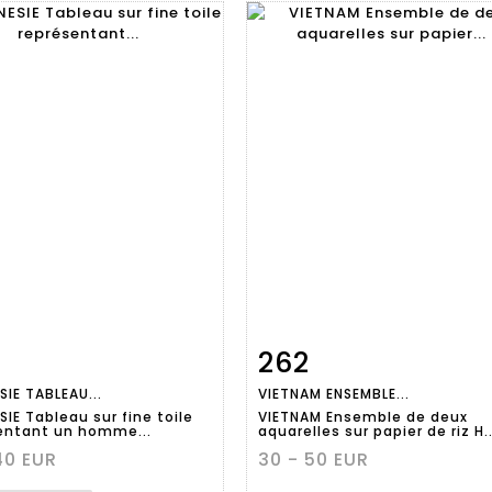
262
Fiche
Zoom
Fiche
Zoo
SIE TABLEAU...
VIETNAM ENSEMBLE...
aillée
détaillée
IE Tableau sur fine toile
VIETNAM Ensemble de deux
entant un homme...
aquarelles sur papier de riz H..
40 EUR
30 - 50 EUR