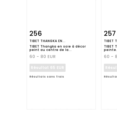
256
257
Fiche
Zoom
TIBET THANGKA EN...
TIBET 
détaillée
dét
TIBET Thangka en soie à décor
TIBET 
peint au centre de la...
peinte
60 - 80 EUR
60 - 
Résultat
65 EUR
Résu
Résultats sans frais
Résulta