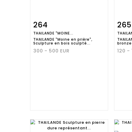
264
265
Fiche
Zoom
THAILANDE "MOINE...
THAILA
détaillée
dét
THAILANDE "Moine en prière",
THAILA
Sculpture en bois sculpté...
bronze 
300 - 500 EUR
120 -