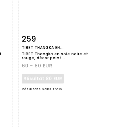
259
m
Fiche
Zoom
TIBET THANGKA EN...
détaillée
t
TIBET Thangka en soie noire et
rouge, décor peint...
60 - 80 EUR
Résultat
80 EUR
Résultats sans frais