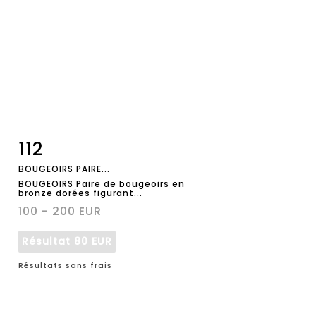
112
Fiche
Zoom
BOUGEOIRS PAIRE...
détaillée
BOUGEOIRS Paire de bougeoirs en
bronze dorées figurant...
100 - 200 EUR
Résultat
80 EUR
Résultats sans frais