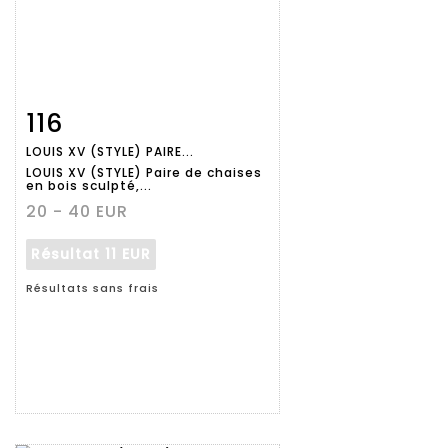
116
Fiche
Zoom
LOUIS XV (STYLE) PAIRE...
détaillée
LOUIS XV (STYLE) Paire de chaises
en bois sculpté,...
20 - 40 EUR
Résultat
11 EUR
Résultats sans frais