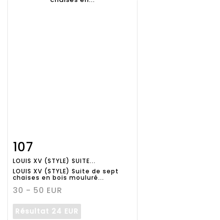
107
Fiche
Zoom
LOUIS XV (STYLE) SUITE...
détaillée
LOUIS XV (STYLE) Suite de sept
chaises en bois mouluré...
30 - 50 EUR
Résultat
24 EUR