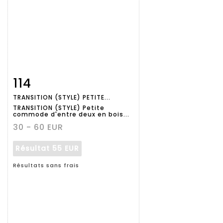
114
Fiche
Zoom
TRANSITION (STYLE) PETITE...
détaillée
TRANSITION (STYLE) Petite
commode d'entre deux en bois...
30 - 60 EUR
Résultat
55 EUR
Résultats sans frais