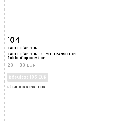
104
Fiche
Zoom
TABLE D'APPOINT...
détaillée
TABLE D'APPOINT STYLE TRANSITION
Table d'appoint en...
20 - 30 EUR
Résultat
105 EUR
Résultats sans frais