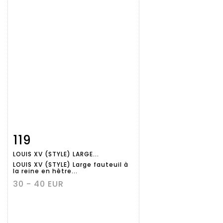
119
Fiche
Zoom
LOUIS XV (STYLE) LARGE...
détaillée
LOUIS XV (STYLE) Large fauteuil à
la reine en hêtre...
30 - 40 EUR