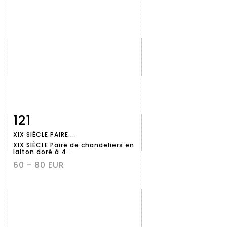
121
Fiche
Zoom
XIX SIÈCLE PAIRE...
détaillée
XIX SIÈCLE Paire de chandeliers en
laiton doré à 4...
60 - 80 EUR