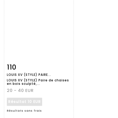
110
Fiche
Zoom
LOUIS XV (STYLE) PAIRE...
détaillée
LOUIS XV (STYLE) Paire de chaises
en bois sculpté,...
20 - 40 EUR
Résultat
10 EUR
Résultats sans frais