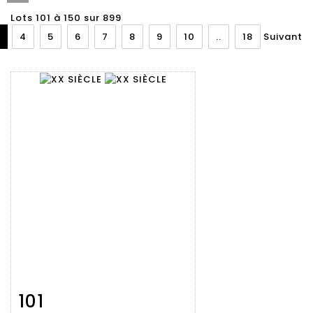
Lots 101 à 150 sur 899
4
5
6
7
8
9
10
..
18
Suivant
101
Fiche
Zoom