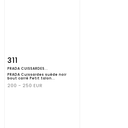
311
Fiche
Zoom
PRADA CUISSARDES...
détaillée
PRADA Cuissardes suède noir
bout carré Petit talon...
200 - 250 EUR