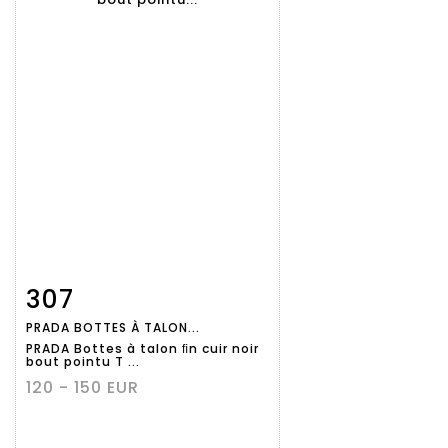
307
Fiche
Zoom
PRADA BOTTES À TALON...
détaillée
PRADA Bottes à talon ﬁn cuir noir
bout pointu T ...
120 - 150 EUR