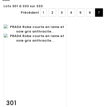
Lots 301 à 333 sur 333
Précédent
1
2
3
4
5
6
7
301
Fiche
Zoom