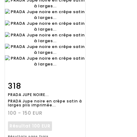
318
Fiche
Zoom
PRADA JUPE NOIRE...
détaillée
PRADA Jupe noire en crêpe satin à
larges plis imprimée...
100 - 150 EUR
Résultat
100 EUR
Résultats sans frais