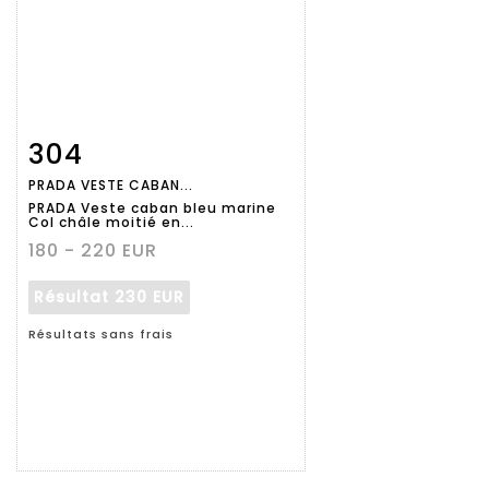
304
Fiche
Zoom
PRADA VESTE CABAN...
détaillée
PRADA Veste caban bleu marine
Col châle moitié en...
180 - 220 EUR
Résultat
230 EUR
Résultats sans frais