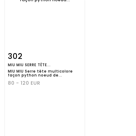
302
Fiche
Zoom
MIU MIU SERRE TÊTE...
détaillée
MIU MIU Serre tête multicolore
façon python noeud de...
80 - 120 EUR