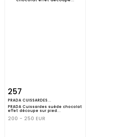
257
Fiche
Zoom
PRADA CUISSARDES...
détaillée
PRADA Cuissardes suède chocolat
eﬀet découpe sur pied...
200 - 250 EUR