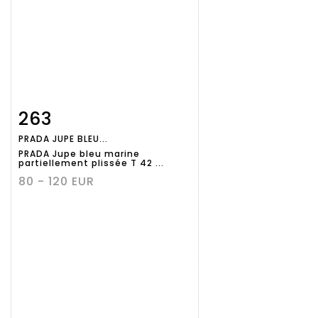
263
Fiche
Zoom
PRADA JUPE BLEU...
détaillée
PRADA Jupe bleu marine
partiellement plissée T 42 ...
80 - 120 EUR