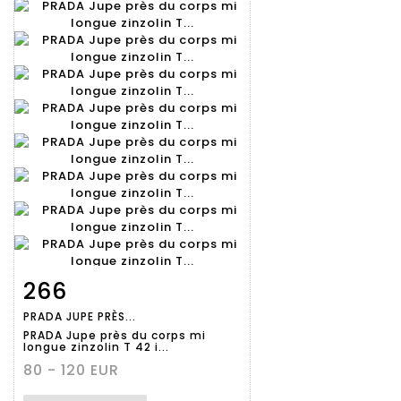
266
Fiche
Zoom
PRADA JUPE PRÈS...
détaillée
PRADA Jupe près du corps mi
longue zinzolin T 42 i...
80 - 120 EUR