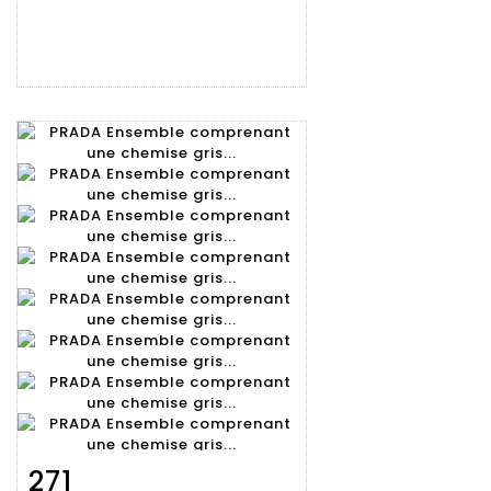
271
Fiche
Zoom