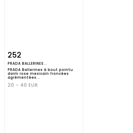
252
Fiche
Zoom
PRADA BALLERINES...
détaillée
PRADA Ballerines à bout pointu
daim rose mexicain froncées
agrémentées...
20 - 40 EUR