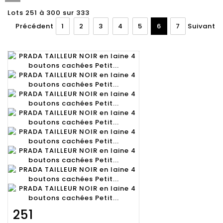
Lots 251 à 300 sur 333
Précédent
1
2
3
4
5
6
7
Suivant
251
Fiche
Zoom