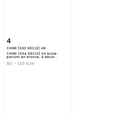
4
Fiche
Zoom
CHINE (XXE SIECLE) UN...
détaillée
CHINE (XXe SIECLE) Un brûle-
parfum en bronze, à décor...
80 - 120 EUR