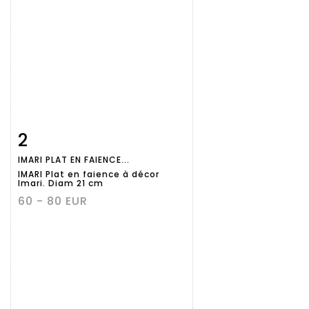
2
Fiche
Zoom
IMARI PLAT EN FAIENCE...
détaillée
IMARI Plat en faience à décor
Imari. Diam 21 cm
60 - 80 EUR