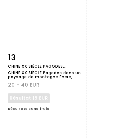
13
Fiche
Zoom
CHINE XX SIÈCLE PAGODES...
détaillée
CHINE XX SIÈCLE Pagodes dans un
paysage de montagne Encre,...
20 - 40 EUR
Résultat
15 EUR
Résultats sans frais