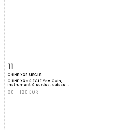
11
Fiche
Zoom
CHINE XXE SIECLE...
détaillée
CHINE XXe SIECLE Yan Quin,
instrument à cordes, caisse...
60 - 120 EUR