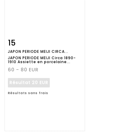
15
Fiche
Zoom
JAPON PERIODE MEIJI CIRCA...
détaillée
JAPON PERIODE MEIJI Circa 1890-
1910 Assiette en porcelaine...
60 - 80 EUR
Résultat
20 EUR
Résultats sans frais