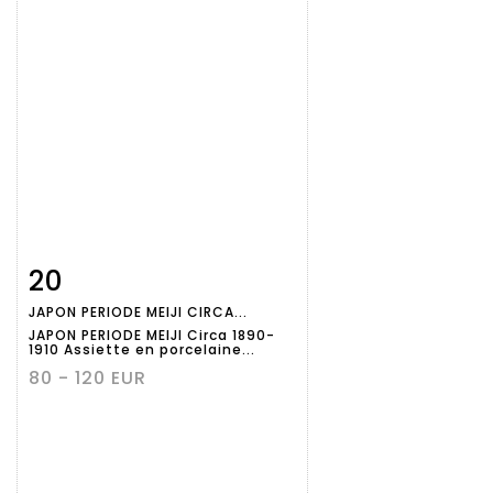
20
Fiche
Zoom
JAPON PERIODE MEIJI CIRCA...
détaillée
JAPON PERIODE MEIJI Circa 1890-
1910 Assiette en porcelaine...
80 - 120 EUR