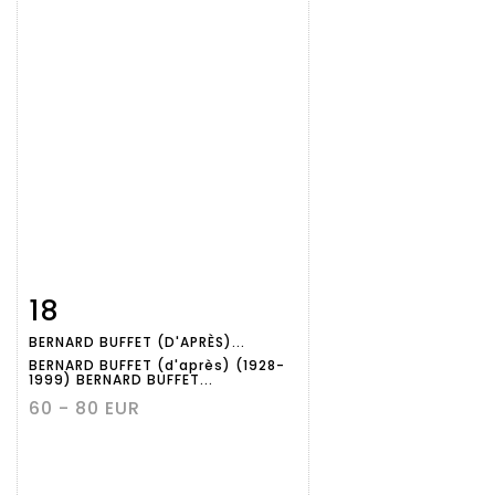
18
Fiche
Zoom
BERNARD BUFFET (D'APRÈS)...
détaillée
BERNARD BUFFET (d'après) (1928-
1999) BERNARD BUFFET...
60 - 80 EUR