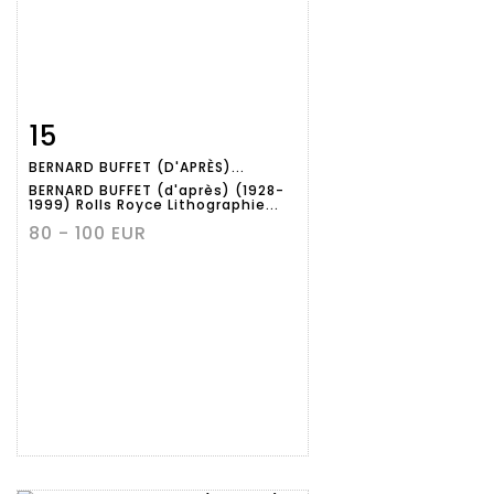
15
Fiche
Zoom
BERNARD BUFFET (D'APRÈS)...
détaillée
BERNARD BUFFET (d'après) (1928-
1999) Rolls Royce Lithographie...
80 - 100 EUR