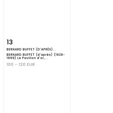
13
Fiche
Zoom
BERNARD BUFFET (D'APRÈS)...
détaillée
BERNARD BUFFET (d'après) (1928-
1999) Le Pavillon d'or,...
100 - 120 EUR