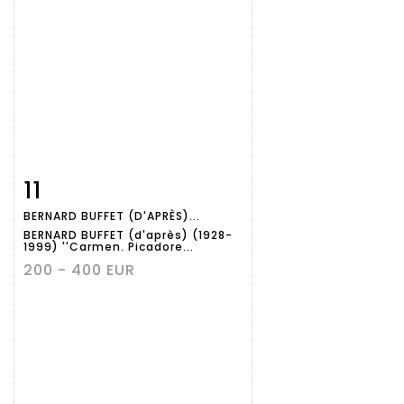
11
Fiche
Zoom
BERNARD BUFFET (D'APRÈS)...
détaillée
BERNARD BUFFET (d'après) (1928-
1999) ''Carmen. Picadore...
200 - 400 EUR