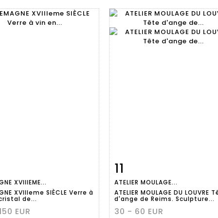
11
Fiche
Zoom
Fiche
Zoo
NE XVIIIEME...
ATELIER MOULAGE...
aillée
détaillée
GNE XVIIIeme SIÈCLE Verre à
ATELIER MOULAGE DU LOUVRE T
cristal de...
d'ange de Reims. Sculpture...
 150 EUR
30 - 60 EUR