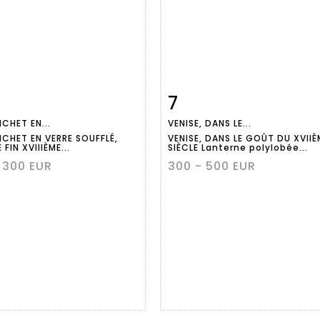
7
Fiche
Zoom
Fiche
Zoo
ICHET EN...
VENISE, DANS LE...
aillée
détaillée
PICHET EN VERRE SOUFFLÉ,
VENISE, DANS LE GOÛT DU XVIIÈ
FIN XVIIIÈME...
SIÈCLE Lanterne polylobée...
 300 EUR
300 - 500 EUR