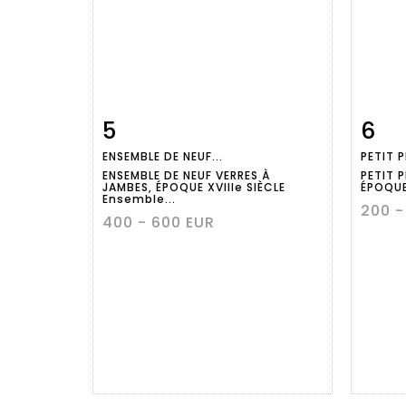
5
6
Fiche
Zoom
ENSEMBLE DE NEUF...
PETIT P
détaillée
dét
ENSEMBLE DE NEUF VERRES À
PETIT 
JAMBES, ÉPOQUE XVIIIe SIÈCLE
ÉPOQUE 
Ensemble...
200 -
400 - 600 EUR