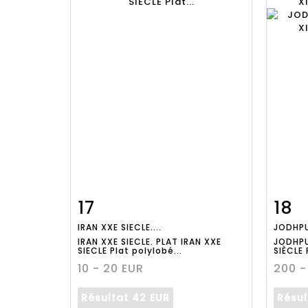
17
18
Fiche
Zoom
IRAN XXE SIECLE....
JODHPU
détaillée
dét
IRAN XXE SIECLE. PLAT IRAN XXE
JODHPU
SIECLE Plat polylobé...
SIÈCLE 
10 - 20 EUR
200 -
Résultat
42 EUR
Résu