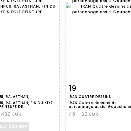
19
Fiche
Zoom
Fiche
Zoo
R, RAJASTHAN,...
IRAN QUATRE DESSINS...
aillée
détaillée
R, RAJASTHAN, FIN DU XIXE
IRAN Quatre dessins de
PEINTURE DE...
personnage assis, Gouache su
 400 EUR
40 - 60 EUR
ltat
200 EUR