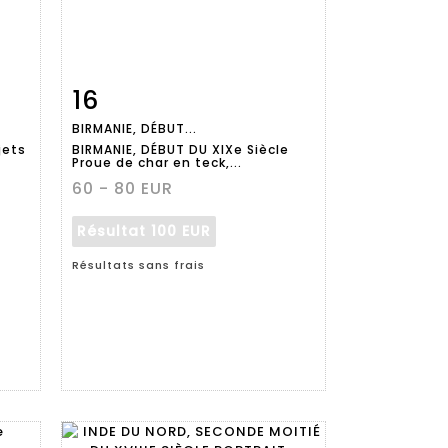
16
m
Fiche
Zoom
BIRMANIE, DÉBUT...
détaillée
jets
BIRMANIE, DÉBUT DU XIXe Siècle
Proue de char en teck,...
60 - 80 EUR
Résultat
100 EUR
Résultats sans frais