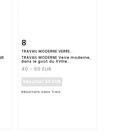
8
m
Fiche
Zoom
TRAVAIL MODERNE VERRE...
détaillée
ME
TRAVAIL MODERNE Verre moderne,
dans le goût du XVIIIe...
40 - 60 EUR
Résultat
30 EUR
Résultats sans frais