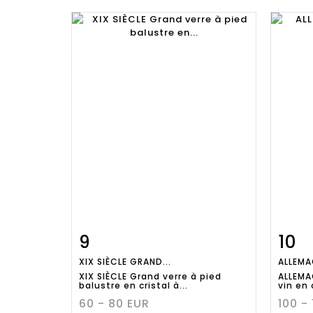
9
10
Fiche
Zoom
XIX SIÈCLE GRAND...
ALLEMAG
détaillée
dét
XIX SIÈCLE Grand verre à pied
ALLEMA
balustre en cristal à...
vin en 
60 - 80 EUR
100 -