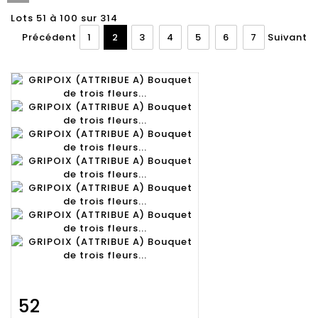
Lots 51 à 100 sur 314
Précédent
1
2
3
4
5
6
7
Suivant
52
Fiche
Zoom