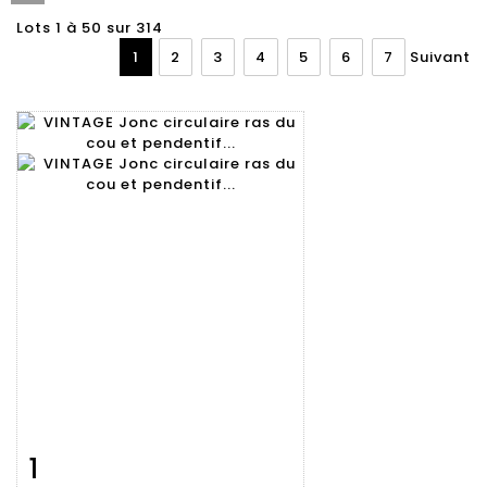
Lots 1 à 50 sur 314
1
2
3
4
5
6
7
Suivant
1
Fiche
Zoom