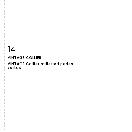
14
Fiche
Zoom
VINTAGE COLLIER...
détaillée
VINTAGE Collier millefiori perles
vertes