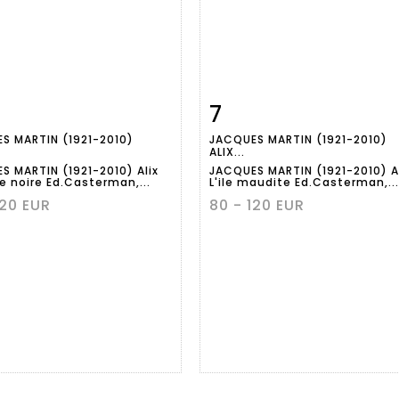
7
Fiche
Zoom
Fiche
Zoo
S MARTIN (1921-2010)
JACQUES MARTIN (1921-2010)
aillée
détaillée
ALIX...
S MARTIN (1921-2010) Alix
JACQUES MARTIN (1921-2010) A
fe noire Ed.Casterman,...
L'ile maudite Ed.Casterman,...
120 EUR
80 - 120 EUR