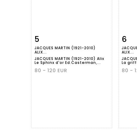
5
6
Fiche
Zoom
JACQUES MARTIN (1921-2010)
JACQUE
détaillée
dét
ALIX...
ALIX...
JACQUES MARTIN (1921-2010) Alix
JACQUE
Le Sphinx d'or Ed.Casterman,...
La grif
80 - 120 EUR
80 - 