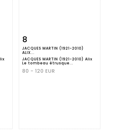
8
m
Fiche
Zoom
JACQUES MARTIN (1921-2010)
détaillée
ALIX...
lix
JACQUES MARTIN (1921-2010) Alix
Le tombeau étrusque...
80 - 120 EUR