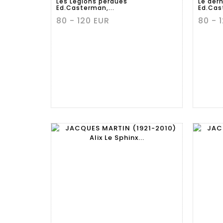
Les Légions perdues
Le dern
Ed.Casterman,...
Ed.Cas
80 - 120 EUR
80 - 