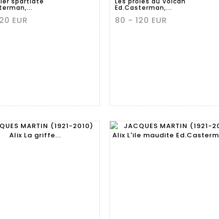
ier spartiate
Les proies du Volcan
terman,...
Ed.Casterman,...
120 EUR
80 - 120 EUR