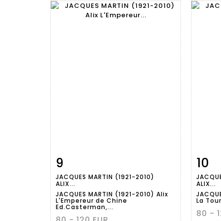
9
10
Fiche
Zoom
JACQUES MARTIN (1921-2010)
JACQUE
détaillée
dét
ALIX...
ALIX...
JACQUES MARTIN (1921-2010) Alix
JACQUE
L'Empereur de Chine
La Tou
Ed.Casterman,...
80 - 
80 - 120 EUR