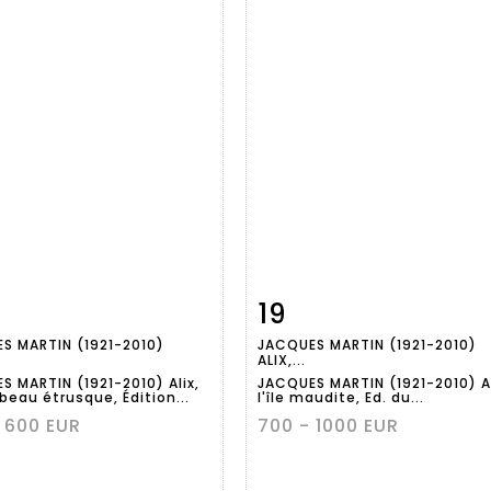
19
Fiche
Zoom
Fiche
Zoo
S MARTIN (1921-2010)
JACQUES MARTIN (1921-2010)
aillée
détaillée
ALIX,...
S MARTIN (1921-2010) Alix,
JACQUES MARTIN (1921-2010) Al
beau étrusque, Édition...
l'île maudite, Ed. du...
 600 EUR
700 - 1000 EUR