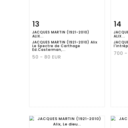
13
14
Fiche
Zoom
JACQUES MARTIN (1921-2010)
JACQUE
détaillée
dét
ALIX...
ALIX...
JACQUES MARTIN (1921-2010) Alix
JACQUE
Le Spectre de Carthage
l'intrép
Ed.Casterman,...
700 -
50 - 80 EUR