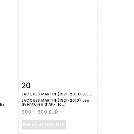
20
m
Fiche
Zoom
JACQUES MARTIN (1921-2010) LES...
détaillée
JACQUES MARTIN (1921-2010) Les
aventures d'Alix, la...
ix,
600 - 800 EUR
Résultat
600 EUR