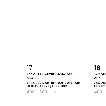
17
18
Fiche
Zoom
JACQUES MARTIN (1921-2010)
JACQUE
détaillée
dét
ALIX,...
ALIX,...
JACQUES MARTIN (1921-2010) Alix,
JACQUE
Le dieu sauvage, Édition...
Le tom
400 - 600 EUR
400 -