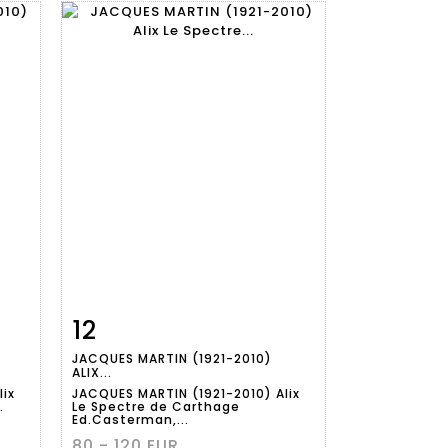
12
m
Fiche
Zoom
JACQUES MARTIN (1921-2010)
détaillée
ALIX...
lix
JACQUES MARTIN (1921-2010) Alix
.
Le Spectre de Carthage
Ed.Casterman,...
80 - 120 EUR