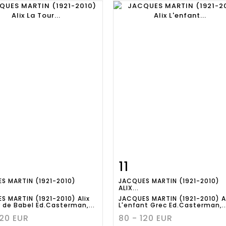
11
Fiche
Zoom
Fiche
Zoo
S MARTIN (1921-2010)
JACQUES MARTIN (1921-2010)
aillée
détaillée
ALIX...
S MARTIN (1921-2010) Alix
JACQUES MARTIN (1921-2010) A
r de Babel Ed.Casterman,...
L'enfant Grec Ed.Casterman,..
120 EUR
80 - 120 EUR