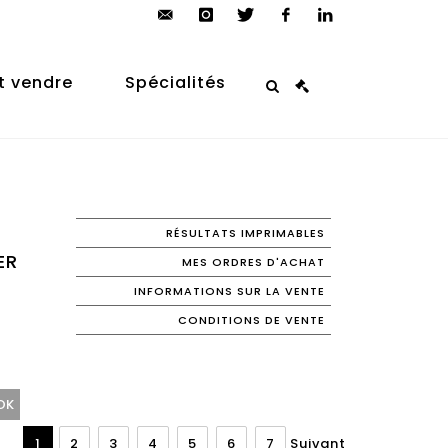
contact@arp-
instagram
twitter
facebook
linkedin
auction.com
t vendre
Spécialités
RÉSULTATS IMPRIMABLES
ER
MES ORDRES D'ACHAT
INFORMATIONS SUR LA VENTE
CONDITIONS DE VENTE
1
2
3
4
5
6
7
Suivant