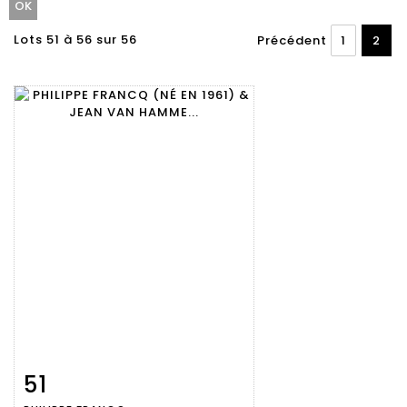
Lots 51 à 56 sur 56
Précédent
1
2
51
Fiche
Zoom